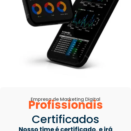
Empresa de Marketing Digital
Profissionais
Certificados
Nosso time é certificado, e irá